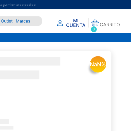
Seguimiento de pedido
MI
Outlet
Marcas
CARRITO
CUENTA
0
NaN
%