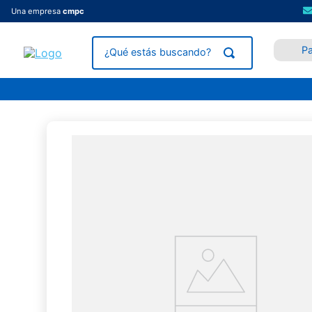
Una empresa
cmpc
P