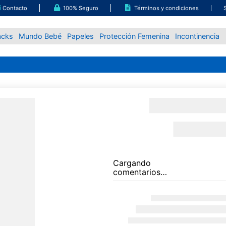
Contacto
100% Seguro
Términos y condiciones
acks
Mundo Bebé
Papeles
Protección Femenina
Incontinencia
Cargando
comentarios…