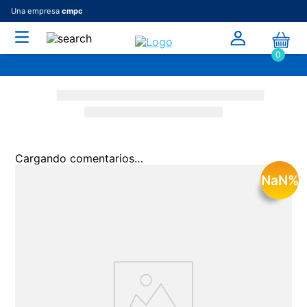
Una empresa
cmpc
0
Cargando comentarios…
NaN
%