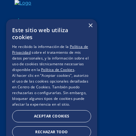
SÍGUENOS
×
Este sitio web utiliza
Mis pedidos
cookies
Legales de Campaña
He recibido la información de la
Política de
Privacidad
sobre el tratamiento de mis
Contacto
datos personales, y la información sobre el
uso de cookies técnicamente necesarias
Términos y condiciones
disponible en la
Política de Cookies
.
Política de privacidad
Al hacer clic en "Aceptar cookies", autorizo
el uso de las cookies opcionales detalladas
Políticas de cookies
en Centro de Cookies. También puedo
rechazarlas o configurarlas. Sin embargo,
bloquear algunos tipos de cookies puede
afectar la experiencia en el sitio.
ACEPTAR COOKIES
RECHAZAR TODO