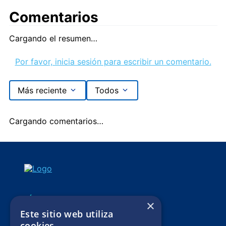
Comentarios
Cargando el resumen…
Por favor, inicia sesión para escribir un comentario.
Más reciente
Todos
Cargando comentarios…
SÍGUENOS
×
Este sitio web utiliza
Mis pedidos
cookies