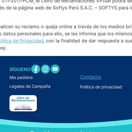
011-2011-PCM, el Libro de Reclamaciones Virtual podrá se
és de la página web de Softys Perú S.A.C. – SOFTYS para i
ealicen su reclamo o queja online a través de los medios b
s datos personales para ello, se les informa que los mismo
lítica de Privacidad
, con la finalidad de dar respuesta a s
ey.
SÍGUENOS
Contacto
Mis pedidos
Legales de Campaña
Política de privacidad