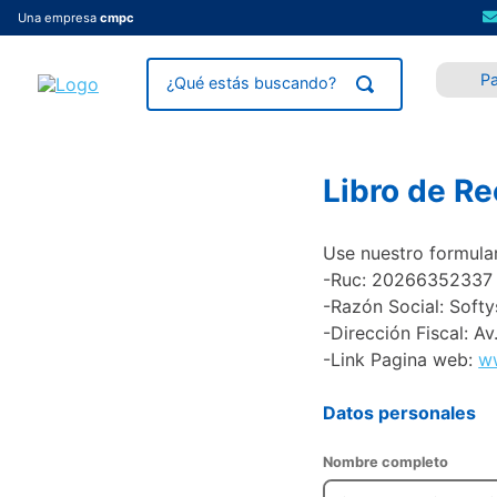
Una empresa
cmpc
P
Libro de R
Use nuestro formular
-Ruc: 20266352337
-Razón Social: Softy
-Dirección Fiscal: A
-Link Pagina web:
w
Datos personales
Nombre completo