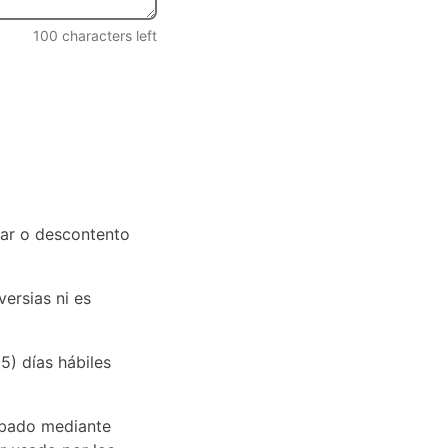
100
characters left
tar o descontento
ersias ni es
5) días hábiles
obado mediante