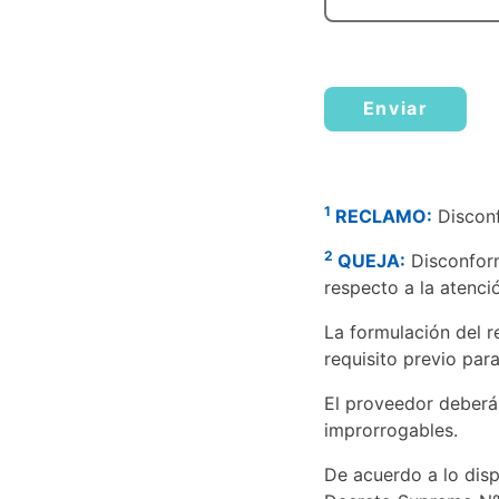
Enviar
1
RECLAMO:
Disconf
2
QUEJA:
Disconform
respecto a la atenció
La formulación del r
requisito previo par
El proveedor deberá 
improrrogables.
De acuerdo a lo dis