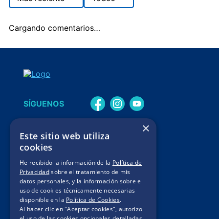
Cargando comentarios…
SÍGUENOS
×
Mis pedidos
Este sitio web utiliza
Legales de Campaña
cookies
Contacto
He recibido la información de la
Política de
Privacidad
sobre el tratamiento de mis
Términos y condiciones
datos personales, y la información sobre el
Política de privacidad
uso de cookies técnicamente necesarias
disponible en la
Política de Cookies
.
Políticas de cookies
Al hacer clic en "Aceptar cookies", autorizo
el uso de las cookies opcionales detalladas