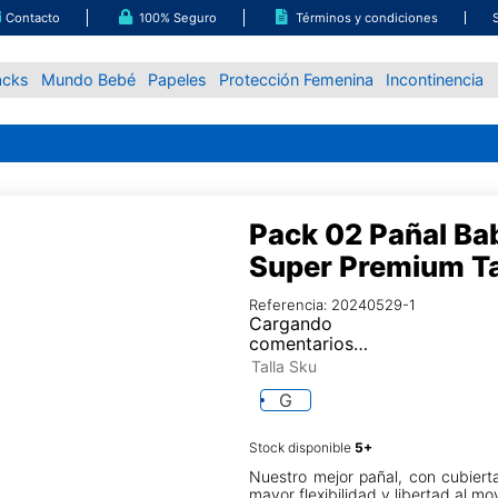
Contacto
100% Seguro
Términos y condiciones
acks
Mundo Bebé
Papeles
Protección Femenina
Incontinencia
Pack 02 Pañal Ba
Super Premium Ta
Referencia
:
20240529-1
Cargando
comentarios…
Talla Sku
G
Stock disponible
Nuestro mejor pañal, con cubierta
mayor flexibilidad y libertad al m