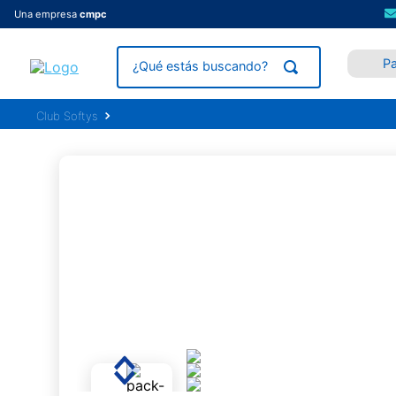
Una empresa
cmpc
P