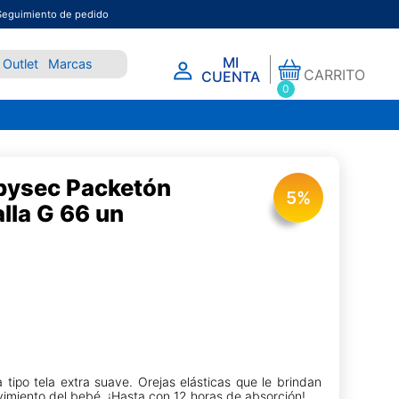
Seguimiento de pedido
MI
Outlet
Marcas
CARRITO
CUENTA
0
bysec Packetón
5
%
lla G 66 un
 tipo tela extra suave. Orejas elásticas que le brindan
ovimiento del bebé. ¡Hasta con 12 horas de absorción!