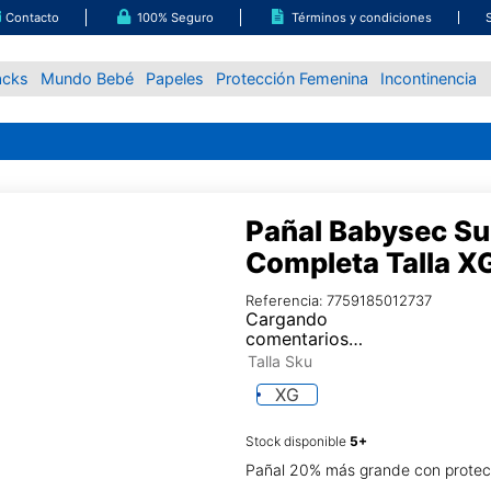
Contacto
100% Seguro
Términos y condiciones
acks
Mundo Bebé
Papeles
Protección Femenina
Incontinencia
Pañal Babysec Su
Completa Talla X
Referencia
:
7759185012737
Cargando
comentarios…
Talla Sku
XG
Stock disponible
Pañal 20% más grande con protecc