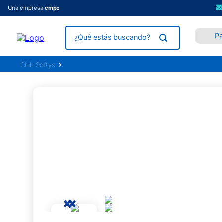
Una empresa
cmpc
P