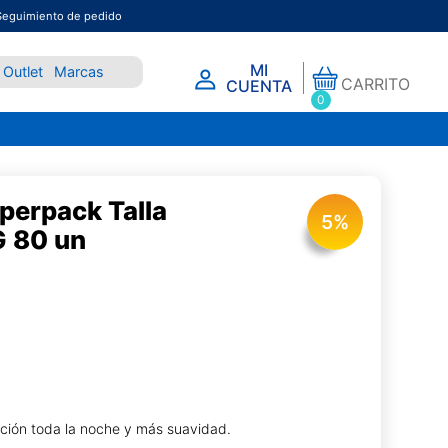
Seguimiento de pedido
MI
Outlet
Marcas
CARRITO
CUENTA
0
perpack Talla
5
%
G 80 un
ión toda la noche y más suavidad.