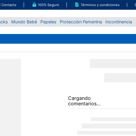
Contacto
100% Seguro
Términos y condiciones
acks
Mundo Bebé
Papeles
Protección Femenina
Incontinencia
Cargando
comentarios…