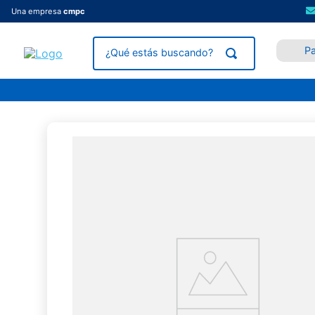
Una empresa
cmpc
P