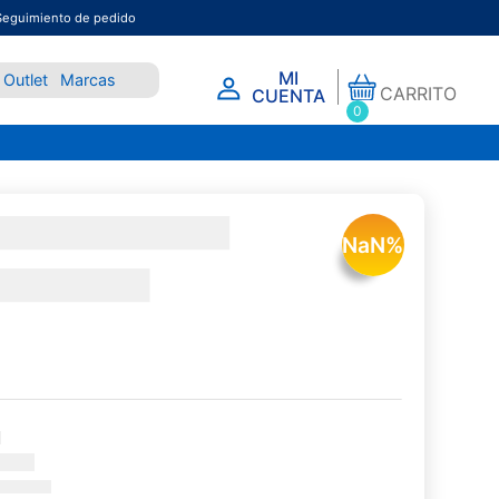
Seguimiento de pedido
MI
Outlet
Marcas
CARRITO
CUENTA
0
NaN
%