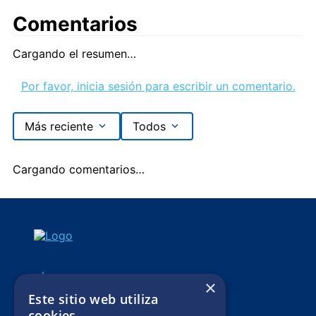
Comentarios
Cargando el resumen…
Por favor, inicia sesión para escribir un comentario.
Más reciente
Todos
Cargando comentarios…
SÍGUENOS
×
Este sitio web utiliza
Mis pedidos
cookies