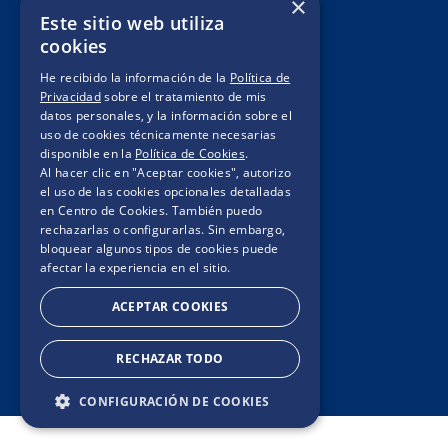
×
Este sitio web utiliza
Mis pedidos
cookies
Legales de Campaña
He recibido la información de la
Política de
Privacidad
sobre el tratamiento de mis
Contacto
datos personales, y la información sobre el
uso de cookies técnicamente necesarias
Términos y condiciones
disponible en la
Política de Cookies
.
Política de privacidad
Al hacer clic en "Aceptar cookies", autorizo
el uso de las cookies opcionales detalladas
Políticas de cookies
en Centro de Cookies. También puedo
rechazarlas o configurarlas. Sin embargo,
bloquear algunos tipos de cookies puede
afectar la experiencia en el sitio.
ACEPTAR COOKIES
RECHAZAR TODO
CONFIGURACIÓN DE COOKIES