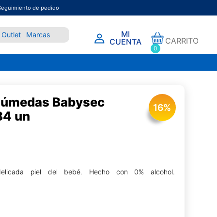
Seguimiento de pedido
MI
Outlet
Marcas
CARRITO
CUENTA
0
 Húmedas Babysec
16
%
84 un
delicada piel del bebé. Hecho con 0% alcohol.