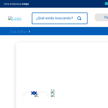
Una empresa
cmpc
P