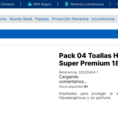
Contacto
100% Seguro
Términos y condiciones
acks
Mundo Bebé
Papeles
Protección Femenina
Incontinencia
Pack 04 Toallas
Super Premium 1
Referencia
:
20230404-1
Cargando
comentarios…
Stock disponible
Diseñadas para proteger la 
Hipoalergénicas y sin perfume.